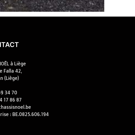
NTACT
OËL à Liège
 Falla 42,
n (Liège)
69 34 70
4 17 86 87
chassisnoel.be
rise : BE.0825.606.194