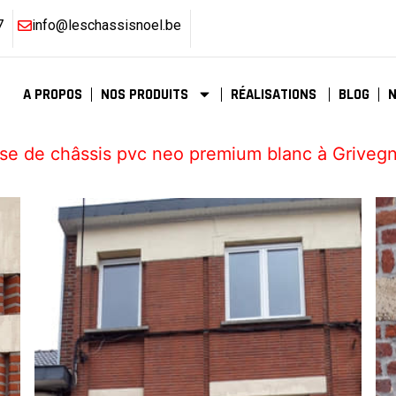
7
info@leschassisnoel.be
A PROPOS
NOS PRODUITS
RÉALISATIONS
BLOG
se de châssis pvc neo premium blanc à Griveg