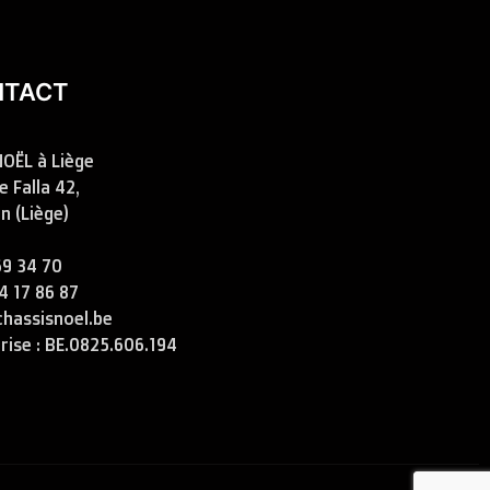
NTACT
OËL à Liège
 Falla 42,
n (Liège)
69 34 70
4 17 86 87
chassisnoel.be
rise : BE.0825.606.194