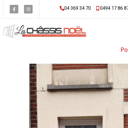
04 369 34 70
0494 17 86 8
Po